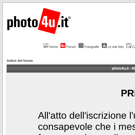
Home
Forum
Fotografie
Le mie foto
C
Indice del forum
photo4u.it - M
PR
All'atto dell'iscrizione 
consapevole che i mes