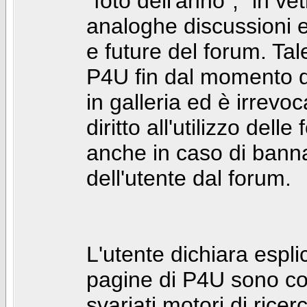
"foto dell'anno", "in ve
analoghe discussioni e 
e future del forum. Tal
P4U fin dal momento de
in galleria ed è irrevoca
diritto all'utilizzo dell
anche in caso di bann
dell'utente dal forum.
L'utente dichiara espl
pagine di P4U sono co
svariati motori di rice