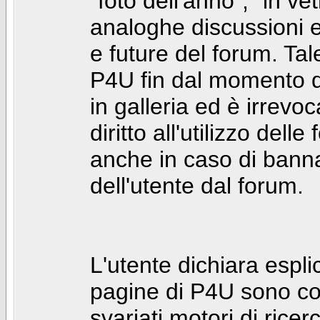
"foto dell'anno", "in ve
analoghe discussioni e 
e future del forum. Tal
P4U fin dal momento de
in galleria ed è irrevoca
diritto all'utilizzo dell
anche in caso di bann
dell'utente dal forum.
L'utente dichiara espl
pagine di P4U sono co
svariati motori di rice