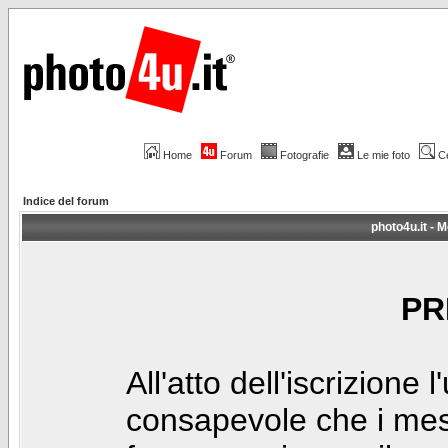
Home
Forum
Fotografie
Le mie foto
C
Indice del forum
photo4u.it - M
PR
All'atto dell'iscrizione 
consapevole che i mes