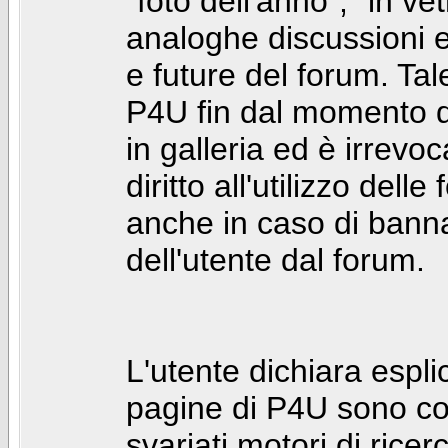
"foto dell'anno", "in ve
analoghe discussioni e 
e future del forum. Tal
P4U fin dal momento de
in galleria ed è irrevoca
diritto all'utilizzo dell
anche in caso di bann
dell'utente dal forum.
L'utente dichiara espl
pagine di P4U sono co
svariati motori di rice