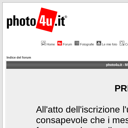
Home
Forum
Fotografie
Le mie foto
C
Indice del forum
photo4u.it - M
PR
All'atto dell'iscrizione 
consapevole che i mes