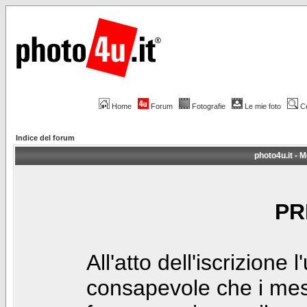
Home
Forum
Fotografie
Le mie foto
C
Indice del forum
photo4u.it - M
PR
All'atto dell'iscrizione 
consapevole che i mes