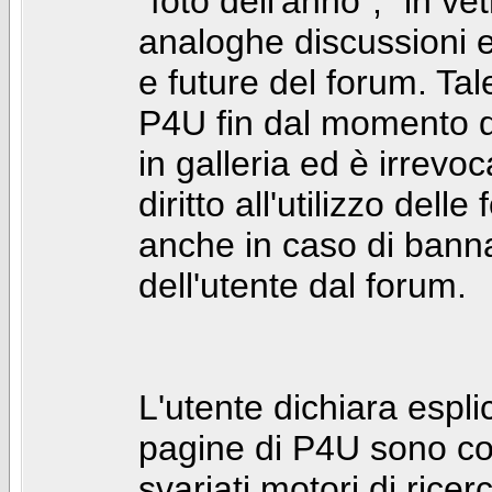
"foto dell'anno", "in ve
analoghe discussioni e 
e future del forum. Tal
P4U fin dal momento de
in galleria ed è irrevoca
diritto all'utilizzo dell
anche in caso di bann
dell'utente dal forum.
L'utente dichiara espl
pagine di P4U sono co
svariati motori di rice