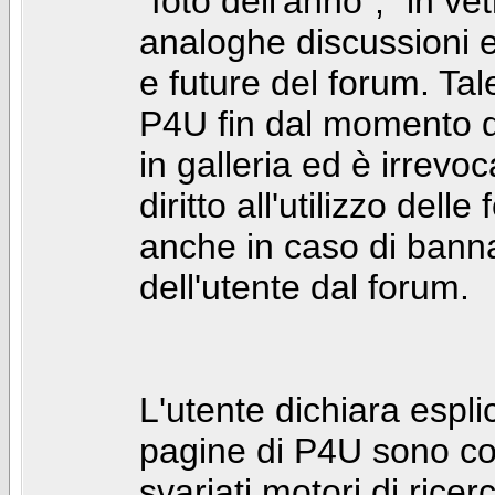
"foto dell'anno", "in ve
analoghe discussioni e 
e future del forum. Tal
P4U fin dal momento de
in galleria ed è irrevoca
diritto all'utilizzo dell
anche in caso di bann
dell'utente dal forum.
L'utente dichiara espl
pagine di P4U sono co
svariati motori di rice