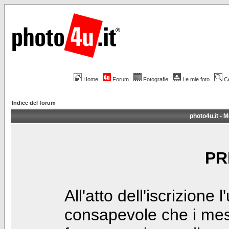
Home
Forum
Fotografie
Le mie foto
C
Indice del forum
photo4u.it - M
PR
All'atto dell'iscrizione 
consapevole che i mes