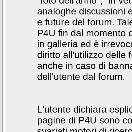
"foto dell'anno", "in ve
analoghe discussioni e 
e future del forum. Tal
P4U fin dal momento de
in galleria ed è irrevoca
diritto all'utilizzo dell
anche in caso di bann
dell'utente dal forum.
L'utente dichiara espl
pagine di P4U sono co
svariati motori di rice