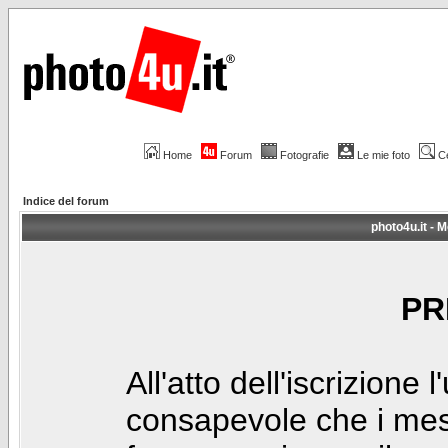
Home
Forum
Fotografie
Le mie foto
C
Indice del forum
photo4u.it - M
PR
All'atto dell'iscrizione 
consapevole che i mes