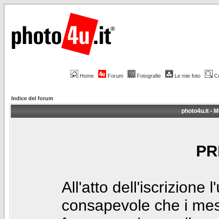
Home
Forum
Fotografie
Le mie foto
C
Indice del forum
photo4u.it - M
PR
All'atto dell'iscrizione 
consapevole che i mes