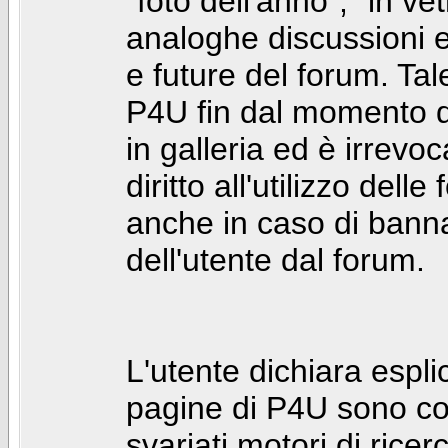
"foto dell'anno", "in ve
analoghe discussioni e 
e future del forum. Tal
P4U fin dal momento de
in galleria ed è irrevoca
diritto all'utilizzo dell
anche in caso di bann
dell'utente dal forum.
L'utente dichiara espl
pagine di P4U sono co
svariati motori di rice