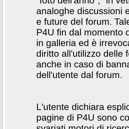
"foto dell'anno", "in ve
analoghe discussioni e 
e future del forum. Tal
P4U fin dal momento de
in galleria ed è irrevoca
diritto all'utilizzo dell
anche in caso di bann
dell'utente dal forum.
L'utente dichiara espl
pagine di P4U sono co
svariati motori di rice