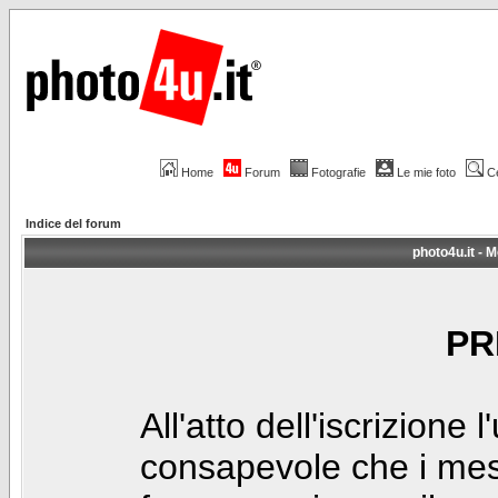
Home
Forum
Fotografie
Le mie foto
C
Indice del forum
photo4u.it - M
PR
All'atto dell'iscrizione 
consapevole che i mes