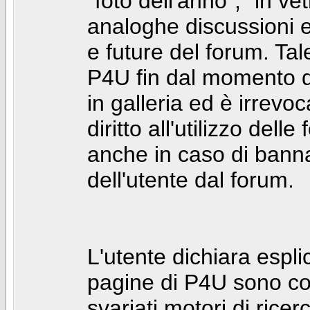
"foto dell'anno", "in ve
analoghe discussioni e 
e future del forum. Tal
P4U fin dal momento de
in galleria ed è irrevoca
diritto all'utilizzo dell
anche in caso di bann
dell'utente dal forum.
L'utente dichiara espl
pagine di P4U sono co
svariati motori di rice