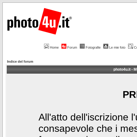
Home
Forum
Fotografie
Le mie foto
C
Indice del forum
photo4u.it - M
PR
All'atto dell'iscrizione 
consapevole che i mes