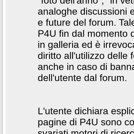
"foto dell'anno", "in ve
analoghe discussioni e 
e future del forum. Tal
P4U fin dal momento de
in galleria ed è irrevoca
diritto all'utilizzo dell
anche in caso di bann
dell'utente dal forum.
L'utente dichiara espl
pagine di P4U sono co
svariati motori di rice