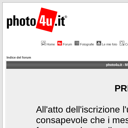
Home
Forum
Fotografie
Le mie foto
C
Indice del forum
photo4u.it - M
PR
All'atto dell'iscrizione 
consapevole che i mes