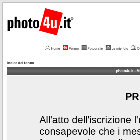
Home
Forum
Fotografie
Le mie foto
C
Indice del forum
photo4u.it - M
PR
All'atto dell'iscrizione 
consapevole che i mes