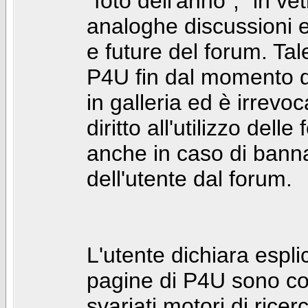
"foto dell'anno", "in ve
analoghe discussioni e 
e future del forum. Tal
P4U fin dal momento de
in galleria ed è irrevoca
diritto all'utilizzo dell
anche in caso di bann
dell'utente dal forum.
L'utente dichiara espl
pagine di P4U sono co
svariati motori di rice