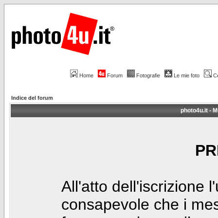
Home
Forum
Fotografie
Le mie foto
C
Indice del forum
photo4u.it - M
PR
All'atto dell'iscrizione 
consapevole che i mes