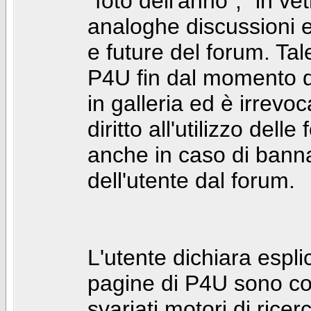
"foto dell'anno", "in ve
analoghe discussioni e 
e future del forum. Tal
P4U fin dal momento de
in galleria ed è irrevoca
diritto all'utilizzo dell
anche in caso di bann
dell'utente dal forum.
L'utente dichiara espl
pagine di P4U sono co
svariati motori di rice