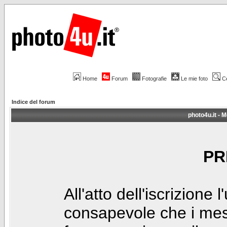
Home
Forum
Fotografie
Le mie foto
C
Indice del forum
photo4u.it - M
PR
All'atto dell'iscrizione 
consapevole che i mes