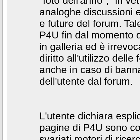
"foto dell'anno", "in ve
analoghe discussioni e 
e future del forum. Tal
P4U fin dal momento de
in galleria ed è irrevoca
diritto all'utilizzo dell
anche in caso di bann
dell'utente dal forum.
L'utente dichiara espl
pagine di P4U sono co
svariati motori di rice