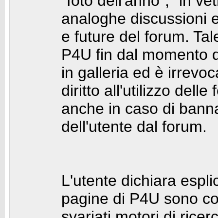
"foto dell'anno", "in ve
analoghe discussioni e 
e future del forum. Tal
P4U fin dal momento de
in galleria ed è irrevoca
diritto all'utilizzo dell
anche in caso di bann
dell'utente dal forum.
L'utente dichiara espl
pagine di P4U sono co
svariati motori di rice