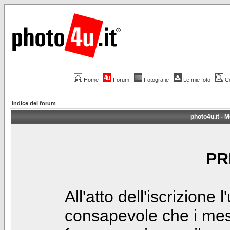
Home
Forum
Fotografie
Le mie foto
C
Indice del forum
photo4u.it - M
PR
All'atto dell'iscrizione 
consapevole che i mes