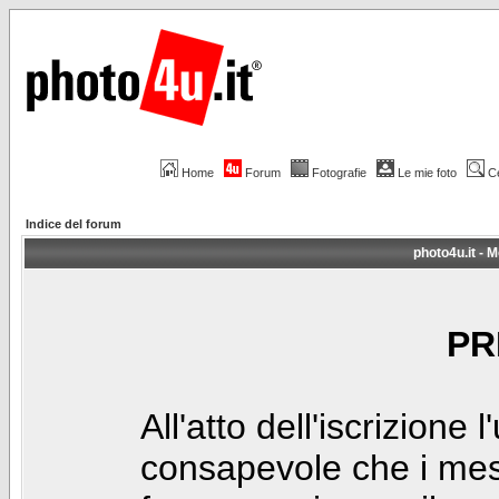
Home
Forum
Fotografie
Le mie foto
C
Indice del forum
photo4u.it - M
PR
All'atto dell'iscrizione 
consapevole che i mes