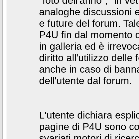
"foto dell'anno", "in ve
analoghe discussioni e 
e future del forum. Tal
P4U fin dal momento de
in galleria ed è irrevoca
diritto all'utilizzo dell
anche in caso di bann
dell'utente dal forum.
L'utente dichiara espl
pagine di P4U sono co
svariati motori di rice