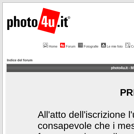
Home
Forum
Fotografie
Le mie foto
C
Indice del forum
photo4u.it - M
PR
All'atto dell'iscrizione 
consapevole che i mes