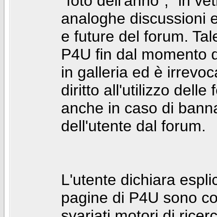
"foto dell'anno", "in ve
analoghe discussioni e 
e future del forum. Tal
P4U fin dal momento de
in galleria ed è irrevoca
diritto all'utilizzo dell
anche in caso di bann
dell'utente dal forum.
L'utente dichiara espl
pagine di P4U sono co
svariati motori di rice