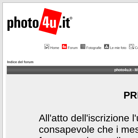
Home
Forum
Fotografie
Le mie foto
C
Indice del forum
photo4u.it - M
PR
All'atto dell'iscrizione 
consapevole che i mes