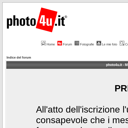
Home
Forum
Fotografie
Le mie foto
C
Indice del forum
photo4u.it - M
PR
All'atto dell'iscrizione 
consapevole che i mes