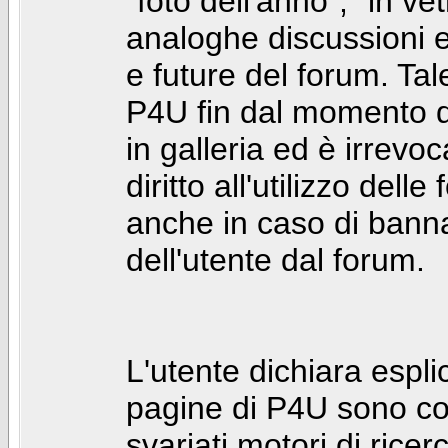
"foto dell'anno", "in ve
analoghe discussioni e 
e future del forum. Tal
P4U fin dal momento de
in galleria ed è irrevoca
diritto all'utilizzo dell
anche in caso di bann
dell'utente dal forum.
L'utente dichiara espl
pagine di P4U sono co
svariati motori di rice