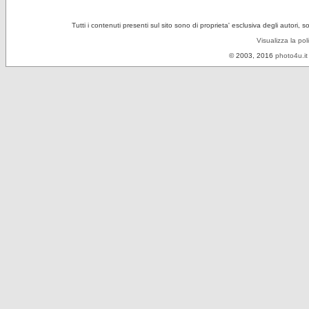
Tutti i contenuti presenti sul sito sono di proprieta' esclusiva degli autori, 
Visualizza la pol
© 2003, 2016
photo4u.it