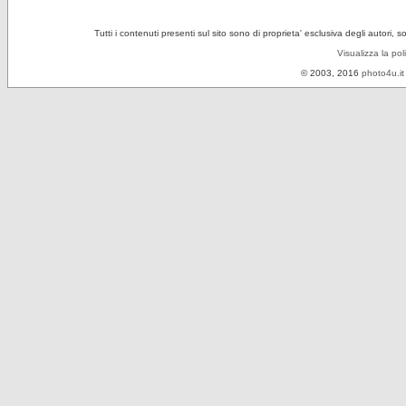
Tutti i contenuti presenti sul sito sono di proprieta' esclusiva degli autori, 
Visualizza la pol
© 2003, 2016
photo4u.it