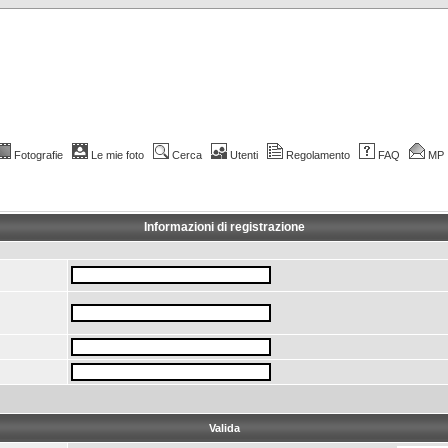
Fotografie
Le mie foto
Cerca
Utenti
Regolamento
FAQ
MP
Informazioni di registrazione
Valida