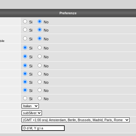
Preferenze
Si
No
Si
No
Si
No
bile
Si
No
Si
No
Si
No
Si
No
Si
No
Si
No
Si
No