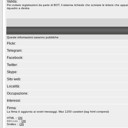
Valida:
Per evitare registrazioni da parte di BOT, il sistema richiede che scriviate le lettere che appa
riquadro a destra
Queste informazioni saranno pubbliche
Flickr:
Telegram:
Facebook:
Twitter:
Skype:
Sito web:
Località:
Occupazione:
Interessi:
Firma:
La firma è aggiunta ai vostri messaggi. Max 1200 caratteri (tag html compresi)
HTML ::
ON
BBCode
::
ON
Smilies ::
ON