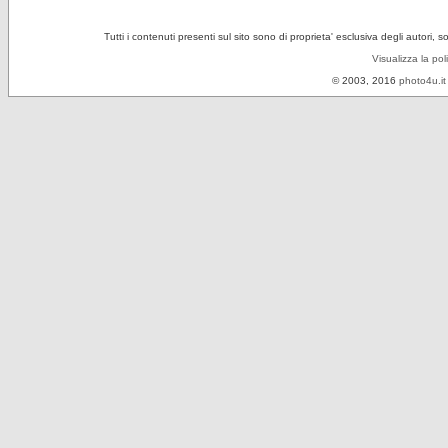
Tutti i contenuti presenti sul sito sono di proprieta' esclusiva degli autori, 
Visualizza la pol
© 2003, 2016
photo4u.it