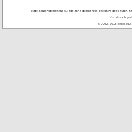
Tutti i contenuti presenti sul sito sono di proprieta' esclusiva degli autori, 
Visualizza la pol
© 2003, 2016
photo4u.it