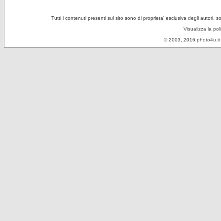
Tutti i contenuti presenti sul sito sono di proprieta' esclusiva degli autori, 
Visualizza la pol
© 2003, 2016
photo4u.it