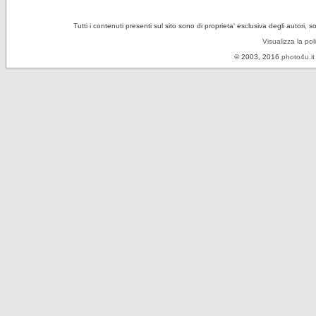
Tutti i contenuti presenti sul sito sono di proprieta' esclusiva degli autori, 
Visualizza la pol
© 2003, 2016
photo4u.it