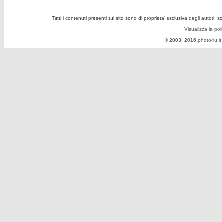
Tutti i contenuti presenti sul sito sono di proprieta' esclusiva degli autori, 
Visualizza la pol
© 2003, 2016
photo4u.it