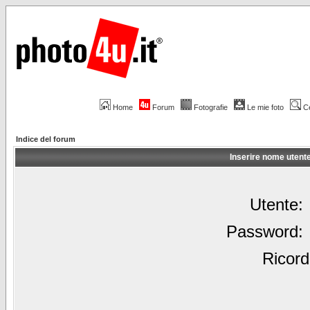
Home
Forum
Fotografie
Le mie foto
C
Indice del forum
Inserire nome utent
Utente:
Password:
Ricord