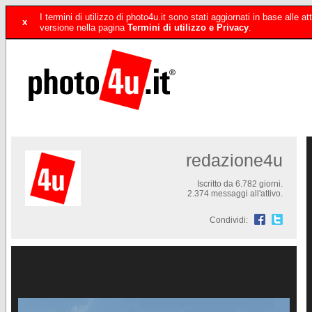
I termini di utilizzo di photo4u.it sono stati aggiornati in base alle
x
versione nella pagina
Termini di utilizzo e Privacy
.
redazione4u
Iscritto da 6.782 giorni.
2.374 messaggi all'attivo.
Condividi: