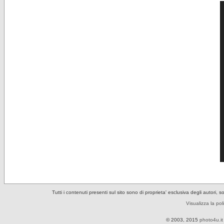
Tutti i contenuti presenti sul sito sono di proprieta' esclusiva degli autori, 
Visualizza la pol
© 2003, 2015
photo4u.it