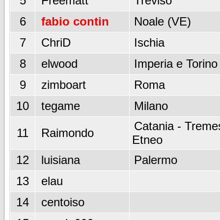
5
Freematt
Treviso
6
fabio contin
Noale (VE)
7
ChriD
Ischia
8
elwood
Imperia e Torino
9
zimboart
Roma
10
tegame
Milano
Catania - Tremes
11
Raimondo
Etneo
12
luisiana
Palermo
13
elau
14
centoiso