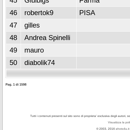
45
Giulbigs
Parma
46
robertok9
PISA
47
gilles
48
Andrea Spinelli
49
mauro
50
diabolik74
Pag.
1
di
1598
Tutti i contenuti presenti sul sito sono di proprieta' esclusiva degli autori, 
Visualizza la pol
© 2003, 2016
photo4u.it