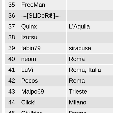
35
FreeMan
36
-=[SLiDeR®]=-
37
Quinx
L'Aquila
38
Izutsu
39
fabio79
siracusa
40
neom
Roma
41
LuVi
Roma, Italia
42
Pecos
Roma
43
Malpo69
Trieste
44
Click!
Milano