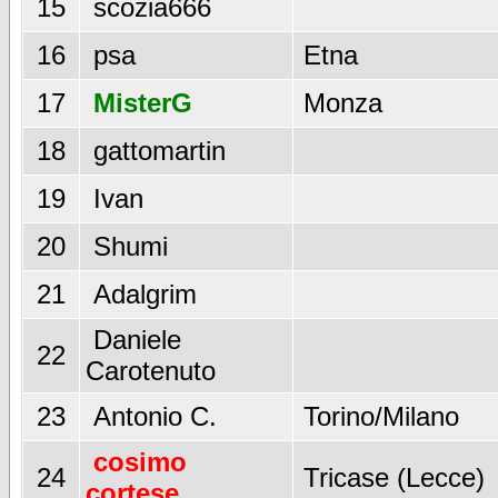
15
scozia666
16
psa
Etna
17
MisterG
Monza
18
gattomartin
19
Ivan
20
Shumi
21
Adalgrim
Daniele
22
Carotenuto
23
Antonio C.
Torino/Milano
cosimo
24
Tricase (Lecce)
cortese