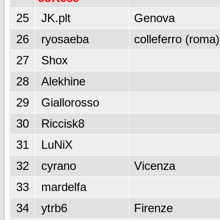
25
JK.plt
Genova
26
ryosaeba
colleferro (roma)
27
Shox
28
Alekhine
29
Giallorosso
30
Riccisk8
31
LuNiX
32
cyrano
Vicenza
33
mardelfa
34
ytrb6
Firenze