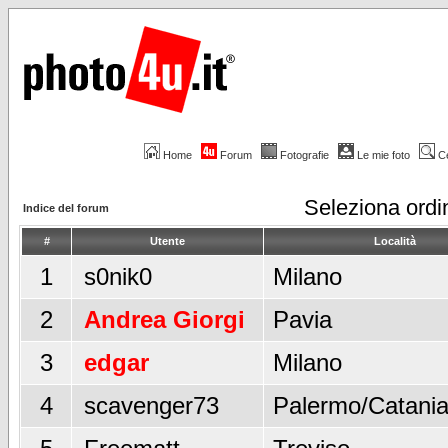
Home
Forum
Fotografie
Le mie foto
C
Seleziona ord
Indice del forum
#
Utente
Località
1
s0nik0
Milano
2
Andrea Giorgi
Pavia
3
edgar
Milano
4
scavenger73
Palermo/Catani