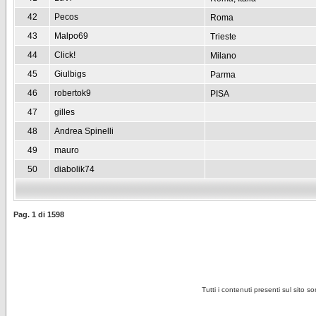
42
Pecos
Roma
43
Malpo69
Trieste
44
Click!
Milano
45
Giulbigs
Parma
46
robertok9
PISA
47
gilles
48
Andrea Spinelli
49
mauro
50
diabolik74
Pag.
1
di
1598
Tutti i contenuti presenti sul sito s