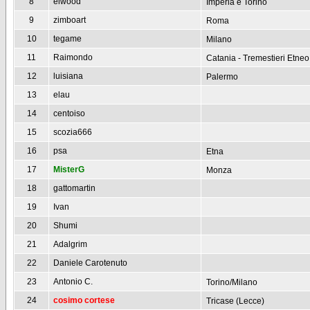
8
elwood
Imperia e Torino
9
zimboart
Roma
10
tegame
Milano
11
Raimondo
Catania - Tremestieri Etneo
12
luisiana
Palermo
13
elau
14
centoiso
15
scozia666
16
psa
Etna
17
MisterG
Monza
18
gattomartin
19
Ivan
20
Shumi
21
Adalgrim
22
Daniele Carotenuto
23
Antonio C.
Torino/Milano
24
cosimo cortese
Tricase (Lecce)