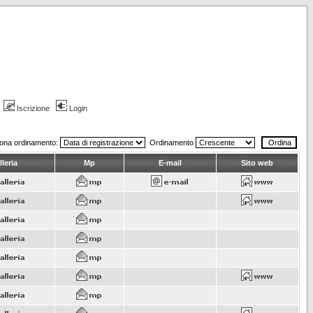
Iscrizione
Login
iona ordinamento:
Ordinamento
leria
Mp
E-mail
Sito web