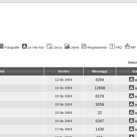
Fotografie
Le mie foto
Cerca
Utenti
Regolamento
FAQ
MP
Selez
ità
Iscritto
Messaggi
Gal
4294
12 Dic 2003
12698
13 Dic 2003
6378
15 Dic 2003
3059
15 Dic 2003
22
15 Dic 2003
5347
15 Dic 2003
1430
17 Dic 2003