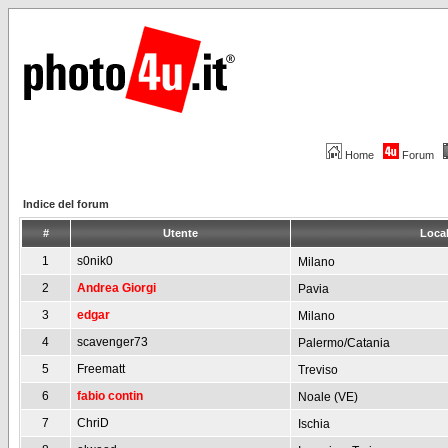
Home
Forum
Indice del forum
#
Utente
Local
1
s0nik0
Milano
2
Andrea Giorgi
Pavia
3
edgar
Milano
4
scavenger73
Palermo/Catania
5
Freematt
Treviso
6
fabio contin
Noale (VE)
7
ChriD
Ischia