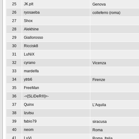
25
JK.plt
Genova
26
ryosaeba
colleferro (roma)
27
Shox
28
Alekhine
29
Giallorosso
30
Riccisk8
31
LuNiX
32
cyrano
Vicenza
33
mardelfa
34
ytrb6
Firenze
35
FreeMan
36
-=[SLiDeR®]=-
37
Quinx
L'Aquila
38
Izutsu
39
fabio79
siracusa
40
neom
Roma
41
LuVi
Roma, Italia