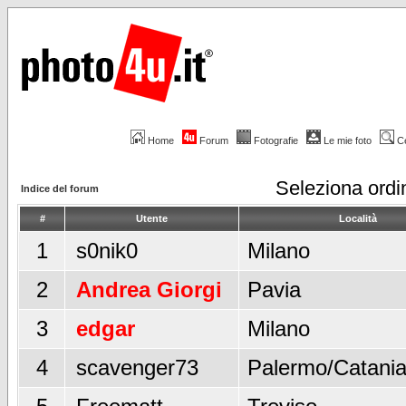
Home
Forum
Fotografie
Le mie foto
C
Seleziona ord
Indice del forum
#
Utente
Località
1
s0nik0
Milano
2
Andrea Giorgi
Pavia
3
edgar
Milano
4
scavenger73
Palermo/Catani