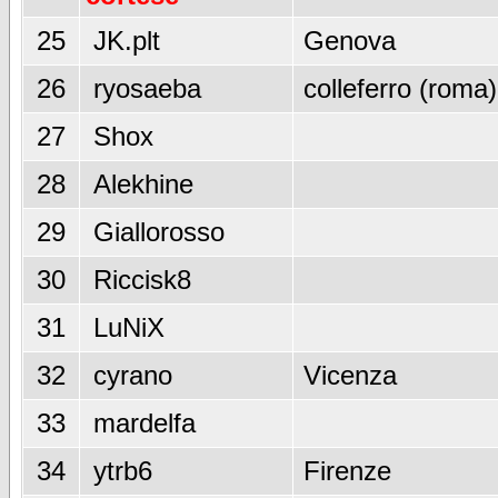
25
JK.plt
Genova
26
ryosaeba
colleferro (roma)
27
Shox
28
Alekhine
29
Giallorosso
30
Riccisk8
31
LuNiX
32
cyrano
Vicenza
33
mardelfa
34
ytrb6
Firenze