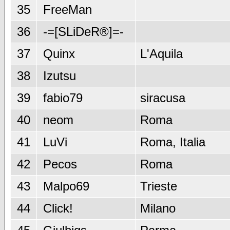
35
FreeMan
36
-=[SLiDeR®]=-
37
Quinx
L'Aquila
38
Izutsu
39
fabio79
siracusa
40
neom
Roma
41
LuVi
Roma, Italia
42
Pecos
Roma
43
Malpo69
Trieste
44
Click!
Milano