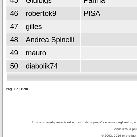
45
Giulbigs
Parma
46
robertok9
PISA
47
gilles
48
Andrea Spinelli
49
mauro
50
diabolik74
Pag.
1
di
1598
Tutti i contenuti presenti sul sito sono di proprieta' esclusiva degli autori, 
Visualizza la pol
© 2003, 2016
photo4u.it