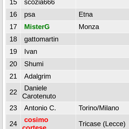
15
scozia666
16
psa
Etna
17
MisterG
Monza
18
gattomartin
19
Ivan
20
Shumi
21
Adalgrim
Daniele
22
Carotenuto
23
Antonio C.
Torino/Milano
cosimo
24
Tricase (Lecce)
cortese