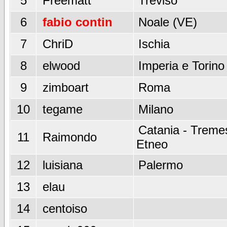
5
Freematt
Treviso
6
fabio contin
Noale (VE)
7
ChriD
Ischia
8
elwood
Imperia e Torino
9
zimboart
Roma
10
tegame
Milano
Catania - Tremes
11
Raimondo
Etneo
12
luisiana
Palermo
13
elau
14
centoiso