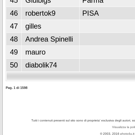
45
Giulbigs
Parma
46
robertok9
PISA
47
gilles
48
Andrea Spinelli
49
mauro
50
diabolik74
Pag.
1
di
1598
Tutti i contenuti presenti sul sito sono di proprieta' esclusiva degli autori, 
Visualizza la pol
© 2003, 2016
photo4u.it