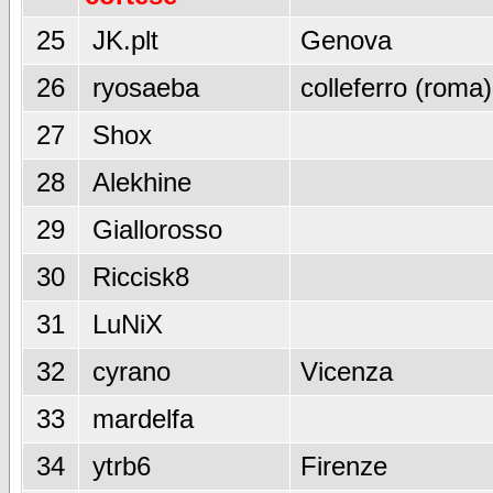
25
JK.plt
Genova
26
ryosaeba
colleferro (roma)
27
Shox
28
Alekhine
29
Giallorosso
30
Riccisk8
31
LuNiX
32
cyrano
Vicenza
33
mardelfa
34
ytrb6
Firenze