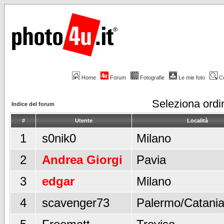
Home
Forum
Fotografie
Le mie foto
C
Seleziona ord
Indice del forum
#
Utente
Località
1
s0nik0
Milano
2
Andrea Giorgi
Pavia
3
edgar
Milano
4
scavenger73
Palermo/Catani