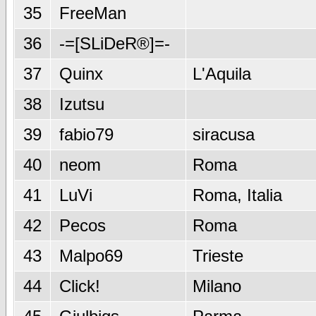
35
FreeMan
36
-=[SLiDeR®]=-
37
Quinx
L'Aquila
38
Izutsu
39
fabio79
siracusa
40
neom
Roma
41
LuVi
Roma, Italia
42
Pecos
Roma
43
Malpo69
Trieste
44
Click!
Milano