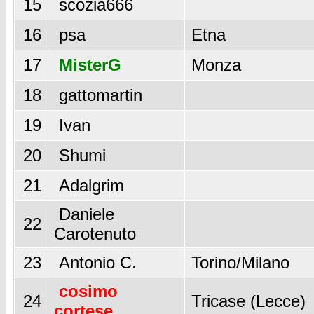
15
scozia666
16
psa
Etna
17
MisterG
Monza
18
gattomartin
19
Ivan
20
Shumi
21
Adalgrim
Daniele
22
Carotenuto
23
Antonio C.
Torino/Milano
cosimo
24
Tricase (Lecce)
cortese