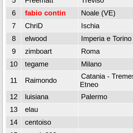
5
Freematt
Treviso
6
fabio contin
Noale (VE)
7
ChriD
Ischia
8
elwood
Imperia e Torino
9
zimboart
Roma
10
tegame
Milano
Catania - Tremes
11
Raimondo
Etneo
12
luisiana
Palermo
13
elau
14
centoiso