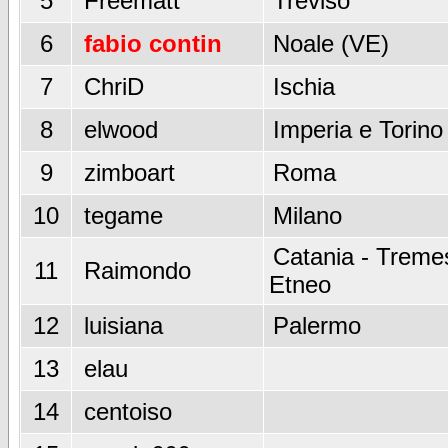
5
Freematt
Treviso
6
fabio contin
Noale (VE)
7
ChriD
Ischia
8
elwood
Imperia e Torino
9
zimboart
Roma
10
tegame
Milano
Catania - Tremes
11
Raimondo
Etneo
12
luisiana
Palermo
13
elau
14
centoiso