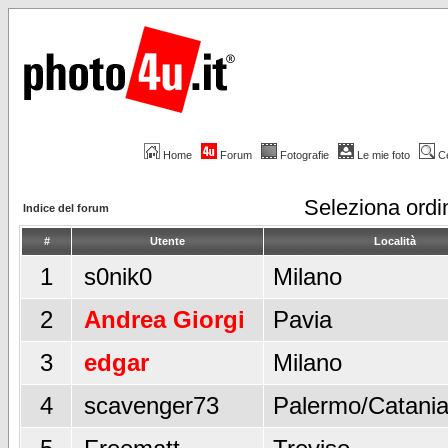
Home
Forum
Fotografie
Le mie foto
C
Seleziona ord
Indice del forum
#
Utente
Località
1
s0nik0
Milano
2
Andrea Giorgi
Pavia
3
edgar
Milano
4
scavenger73
Palermo/Catani