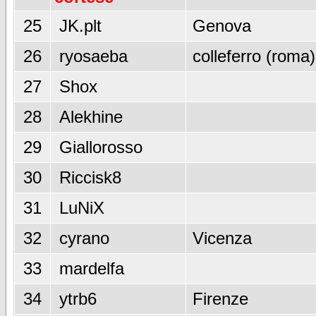
25
JK.plt
Genova
26
ryosaeba
colleferro (roma)
27
Shox
28
Alekhine
29
Giallorosso
30
Riccisk8
31
LuNiX
32
cyrano
Vicenza
33
mardelfa
34
ytrb6
Firenze