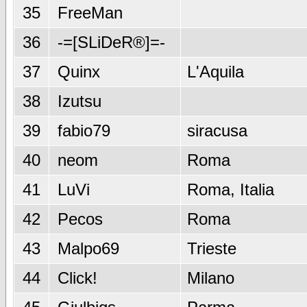
35
FreeMan
36
-=[SLiDeR®]=-
37
Quinx
L'Aquila
38
Izutsu
39
fabio79
siracusa
40
neom
Roma
41
LuVi
Roma, Italia
42
Pecos
Roma
43
Malpo69
Trieste
44
Click!
Milano