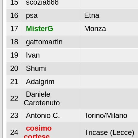
15
scozia666
16
psa
Etna
17
MisterG
Monza
18
gattomartin
19
Ivan
20
Shumi
21
Adalgrim
Daniele
22
Carotenuto
23
Antonio C.
Torino/Milano
cosimo
24
Tricase (Lecce)
cortese