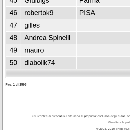
45
Giulbigs
Parma
46
robertok9
PISA
47
gilles
48
Andrea Spinelli
49
mauro
50
diabolik74
Pag.
1
di
1598
Tutti i contenuti presenti sul sito sono di proprieta' esclusiva degli autori, 
Visualizza la pol
© 2003, 2016
photo4u.it