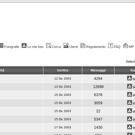
Fotografie
Le mie foto
Cerca
Utenti
Regolamento
FAQ
MP
Selez
ità
Iscritto
Messaggi
Gal
4294
12 Dic 2003
12698
13 Dic 2003
6378
15 Dic 2003
3059
15 Dic 2003
22
15 Dic 2003
5347
15 Dic 2003
1430
17 Dic 2003