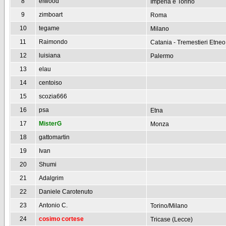
8
elwood
Imperia e Torino
9
zimboart
Roma
10
tegame
Milano
11
Raimondo
Catania - Tremestieri Etneo
12
luisiana
Palermo
13
elau
14
centoiso
15
scozia666
16
psa
Etna
17
MisterG
Monza
18
gattomartin
19
Ivan
20
Shumi
21
Adalgrim
22
Daniele Carotenuto
23
Antonio C.
Torino/Milano
24
cosimo cortese
Tricase (Lecce)