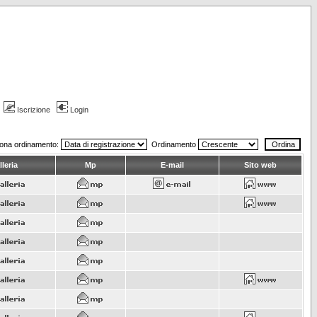
Iscrizione
Login
iona ordinamento:
Ordinamento
leria
Mp
E-mail
Sito web