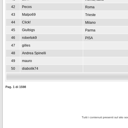
42
Pecos
Roma
43
Malpo69
Trieste
44
Click!
Milano
45
Giulbigs
Parma
46
robertok9
PISA
47
gilles
48
Andrea Spinelli
49
mauro
50
diabolik74
Pag.
1
di
1598
Tutti i contenuti presenti sul sito s