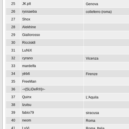
25
JK.plt
Genova
26
ryosaeba
colleferro (roma)
27
Shox
28
Alekhine
29
Giallorosso
30
Riccisk8
31
LuNiX
32
cyrano
Vicenza
33
mardelfa
34
ytrb6
Firenze
35
FreeMan
36
-=[SLiDeR®]=-
37
Quinx
L'Aquila
38
Izutsu
39
fabio79
siracusa
40
neom
Roma
41
LuVi
Roma, Italia