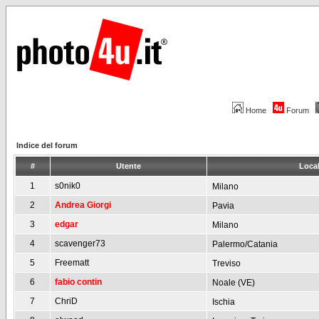
Home
Forum
Indice del forum
#
Utente
Local
1
s0nik0
Milano
2
Andrea Giorgi
Pavia
3
edgar
Milano
4
scavenger73
Palermo/Catania
5
Freematt
Treviso
6
fabio contin
Noale (VE)
7
ChriD
Ischia