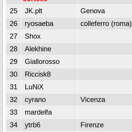
25
JK.plt
Genova
26
ryosaeba
colleferro (roma)
27
Shox
28
Alekhine
29
Giallorosso
30
Riccisk8
31
LuNiX
32
cyrano
Vicenza
33
mardelfa
34
ytrb6
Firenze