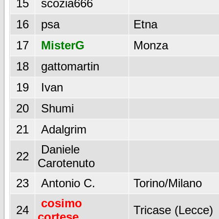
15
scozia666
16
psa
Etna
17
MisterG
Monza
18
gattomartin
19
Ivan
20
Shumi
21
Adalgrim
Daniele
22
Carotenuto
23
Antonio C.
Torino/Milano
cosimo
24
Tricase (Lecce)
cortese