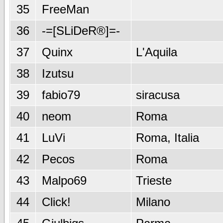
35
FreeMan
36
-=[SLiDeR®]=-
37
Quinx
L'Aquila
38
Izutsu
39
fabio79
siracusa
40
neom
Roma
41
LuVi
Roma, Italia
42
Pecos
Roma
43
Malpo69
Trieste
44
Click!
Milano