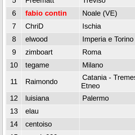
5
Freematt
Treviso
6
fabio contin
Noale (VE)
7
ChriD
Ischia
8
elwood
Imperia e Torino
9
zimboart
Roma
10
tegame
Milano
Catania - Tremes
11
Raimondo
Etneo
12
luisiana
Palermo
13
elau
14
centoiso