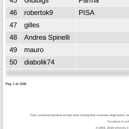
45
Giulbigs
Parma
46
robertok9
PISA
47
gilles
48
Andrea Spinelli
49
mauro
50
diabolik74
Pag.
1
di
1598
Tutti i contenuti presenti sul sito sono di proprieta' esclusiva degli autori, 
Visualizza la pol
© 2003, 2016
photo4u.it