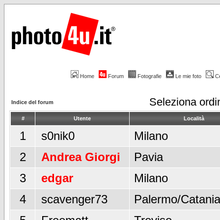
Home
Forum
Fotografie
Le mie foto
C
Seleziona ord
Indice del forum
#
Utente
Località
1
s0nik0
Milano
2
Andrea Giorgi
Pavia
3
edgar
Milano
4
scavenger73
Palermo/Catani