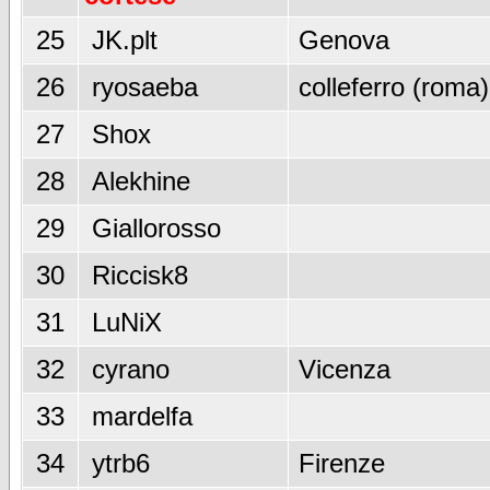
25
JK.plt
Genova
26
ryosaeba
colleferro (roma)
27
Shox
28
Alekhine
29
Giallorosso
30
Riccisk8
31
LuNiX
32
cyrano
Vicenza
33
mardelfa
34
ytrb6
Firenze