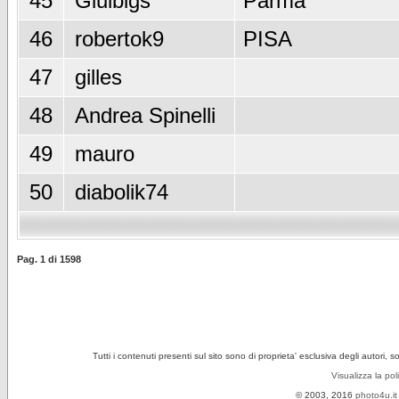
45
Giulbigs
Parma
46
robertok9
PISA
47
gilles
48
Andrea Spinelli
49
mauro
50
diabolik74
Pag.
1
di
1598
Tutti i contenuti presenti sul sito sono di proprieta' esclusiva degli autori, 
Visualizza la pol
© 2003, 2016
photo4u.it