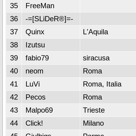
35
FreeMan
36
-=[SLiDeR®]=-
37
Quinx
L'Aquila
38
Izutsu
39
fabio79
siracusa
40
neom
Roma
41
LuVi
Roma, Italia
42
Pecos
Roma
43
Malpo69
Trieste
44
Click!
Milano