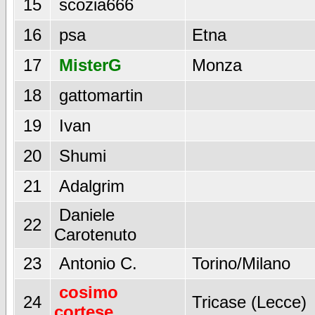
15
scozia666
16
psa
Etna
17
MisterG
Monza
18
gattomartin
19
Ivan
20
Shumi
21
Adalgrim
Daniele
22
Carotenuto
23
Antonio C.
Torino/Milano
cosimo
24
Tricase (Lecce)
cortese