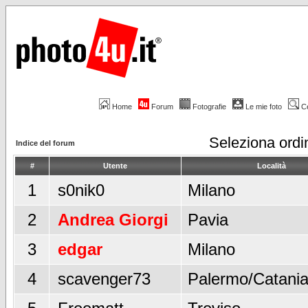
Home
Forum
Fotografie
Le mie foto
C
Seleziona ord
Indice del forum
#
Utente
Località
1
s0nik0
Milano
2
Andrea Giorgi
Pavia
3
edgar
Milano
4
scavenger73
Palermo/Catani