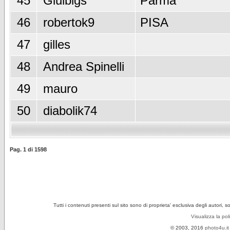
45
Giulbigs
Parma
46
robertok9
PISA
47
gilles
48
Andrea Spinelli
49
mauro
50
diabolik74
Pag.
1
di
1598
Tutti i contenuti presenti sul sito sono di proprieta' esclusiva degli autori, 
Visualizza la pol
© 2003, 2016
photo4u.it