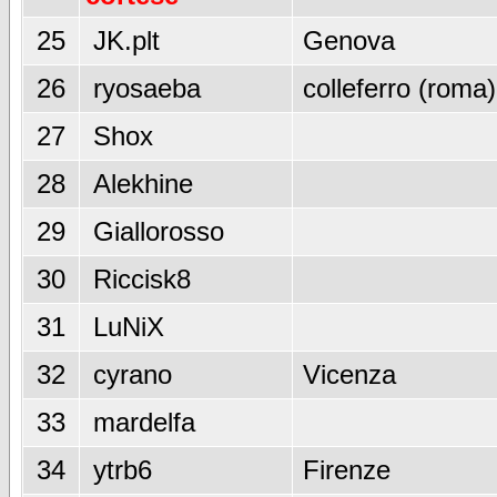
25
JK.plt
Genova
26
ryosaeba
colleferro (roma)
27
Shox
28
Alekhine
29
Giallorosso
30
Riccisk8
31
LuNiX
32
cyrano
Vicenza
33
mardelfa
34
ytrb6
Firenze