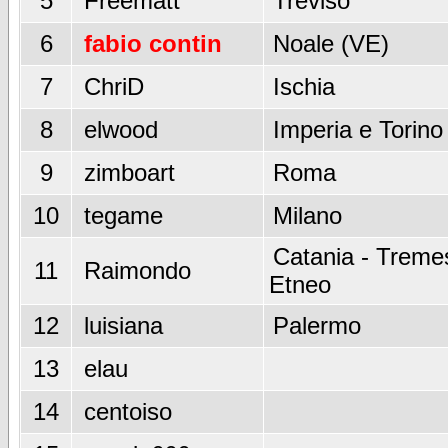
5
Freematt
Treviso
6
fabio contin
Noale (VE)
7
ChriD
Ischia
8
elwood
Imperia e Torino
9
zimboart
Roma
10
tegame
Milano
Catania - Tremes
11
Raimondo
Etneo
12
luisiana
Palermo
13
elau
14
centoiso