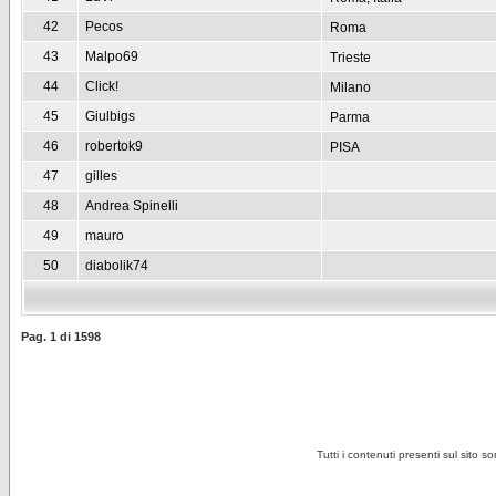
42
Pecos
Roma
43
Malpo69
Trieste
44
Click!
Milano
45
Giulbigs
Parma
46
robertok9
PISA
47
gilles
48
Andrea Spinelli
49
mauro
50
diabolik74
Pag.
1
di
1598
Tutti i contenuti presenti sul sito s