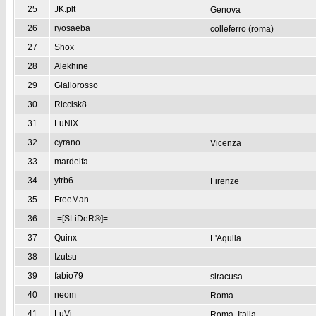
25
JK.plt
Genova
26
ryosaeba
colleferro (roma)
27
Shox
28
Alekhine
29
Giallorosso
30
Riccisk8
31
LuNiX
32
cyrano
Vicenza
33
mardelfa
34
ytrb6
Firenze
35
FreeMan
36
-=[SLiDeR®]=-
37
Quinx
L'Aquila
38
Izutsu
39
fabio79
siracusa
40
neom
Roma
41
LuVi
Roma, Italia