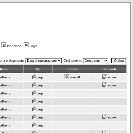
Iscrizione
Login
iona ordinamento:
Ordinamento
leria
Mp
E-mail
Sito web