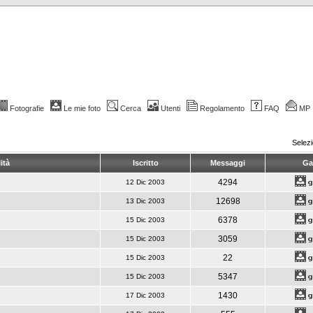
Fotografie
Le mie foto
Cerca
Utenti
Regolamento
FAQ
MP
Selez
ità
Iscritto
Messaggi
Gal
4294
12 Dic 2003
12698
13 Dic 2003
6378
15 Dic 2003
3059
15 Dic 2003
22
15 Dic 2003
5347
15 Dic 2003
1430
17 Dic 2003