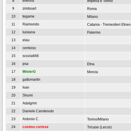
8
elwood
Imperia e Torino
9
zimboart
Roma
10
tegame
Milano
11
Raimondo
Catania - Tremestieri Etneo
12
luisiana
Palermo
13
elau
14
centoiso
15
scozia666
16
psa
Etna
17
MisterG
Monza
18
gattomartin
19
Ivan
20
Shumi
21
Adalgrim
22
Daniele Carotenuto
23
Antonio C.
Torino/Milano
24
cosimo cortese
Tricase (Lecce)