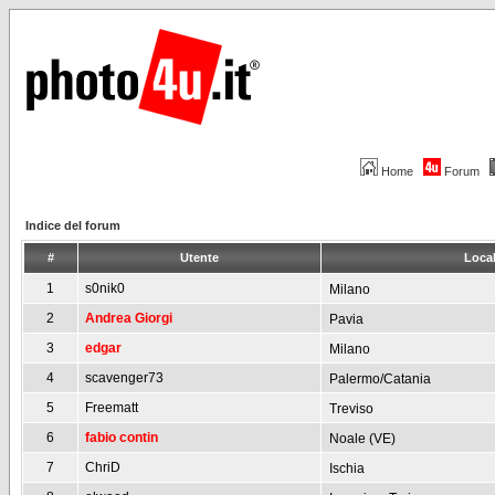
Home
Forum
Indice del forum
#
Utente
Local
1
s0nik0
Milano
2
Andrea Giorgi
Pavia
3
edgar
Milano
4
scavenger73
Palermo/Catania
5
Freematt
Treviso
6
fabio contin
Noale (VE)
7
ChriD
Ischia