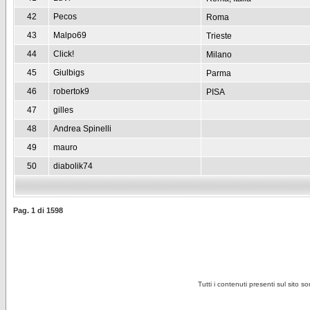
42
Pecos
Roma
43
Malpo69
Trieste
44
Click!
Milano
45
Giulbigs
Parma
46
robertok9
PISA
47
gilles
48
Andrea Spinelli
49
mauro
50
diabolik74
Pag.
1
di
1598
Tutti i contenuti presenti sul sito s