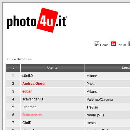
Home
Forum
Indice del forum
#
Utente
Local
1
s0nik0
Milano
2
Andrea Giorgi
Pavia
3
edgar
Milano
4
scavenger73
Palermo/Catania
5
Freematt
Treviso
6
fabio contin
Noale (VE)
7
ChriD
Ischia