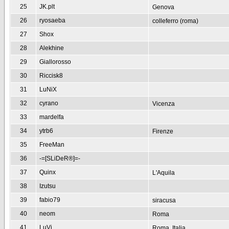
25
JK.plt
Genova
26
ryosaeba
colleferro (roma)
27
Shox
28
Alekhine
29
Giallorosso
30
Riccisk8
31
LuNiX
32
cyrano
Vicenza
33
mardelfa
34
ytrb6
Firenze
35
FreeMan
36
-=[SLiDeR®]=-
37
Quinx
L'Aquila
38
Izutsu
39
fabio79
siracusa
40
neom
Roma
41
LuVi
Roma, Italia