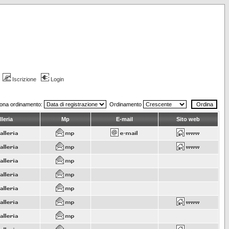
Iscrizione
Login
iona ordinamento:
Ordinamento
leria
Mp
E-mail
Sito web