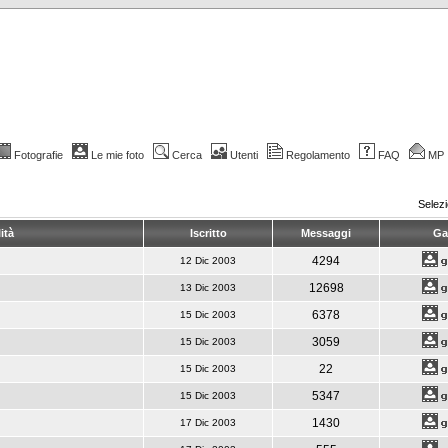
Fotografie
Le mie foto
Cerca
Utenti
Regolamento
FAQ
MP
Selez
ità
Iscritto
Messaggi
Gal
4294
12 Dic 2003
12698
13 Dic 2003
6378
15 Dic 2003
3059
15 Dic 2003
22
15 Dic 2003
5347
15 Dic 2003
1430
17 Dic 2003