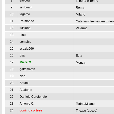
8
elwood
Imperia e Torino
9
zimboart
Roma
10
tegame
Milano
11
Raimondo
Catania - Tremestieri Etneo
12
luisiana
Palermo
13
elau
14
centoiso
15
scozia666
16
psa
Etna
17
MisterG
Monza
18
gattomartin
19
Ivan
20
Shumi
21
Adalgrim
22
Daniele Carotenuto
23
Antonio C.
Torino/Milano
24
cosimo cortese
Tricase (Lecce)