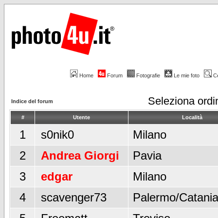
Home
Forum
Fotografie
Le mie foto
C
Seleziona ord
Indice del forum
#
Utente
Località
1
s0nik0
Milano
2
Andrea Giorgi
Pavia
3
edgar
Milano
4
scavenger73
Palermo/Catani