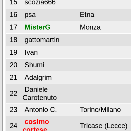
15
scozia666
16
psa
Etna
17
MisterG
Monza
18
gattomartin
19
Ivan
20
Shumi
21
Adalgrim
Daniele
22
Carotenuto
23
Antonio C.
Torino/Milano
cosimo
24
Tricase (Lecce)
cortese