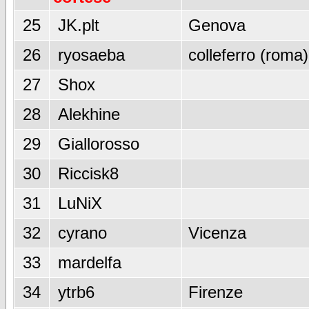
25
JK.plt
Genova
26
ryosaeba
colleferro (roma)
27
Shox
28
Alekhine
29
Giallorosso
30
Riccisk8
31
LuNiX
32
cyrano
Vicenza
33
mardelfa
34
ytrb6
Firenze