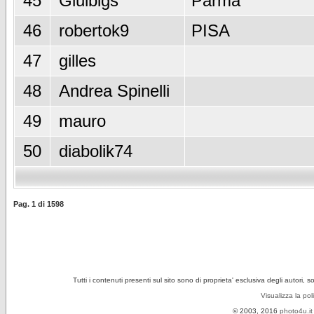
45
Giulbigs
Parma
46
robertok9
PISA
47
gilles
48
Andrea Spinelli
49
mauro
50
diabolik74
Pag.
1
di
1598
Tutti i contenuti presenti sul sito sono di proprieta' esclusiva degli autori, 
Visualizza la pol
© 2003, 2016
photo4u.it