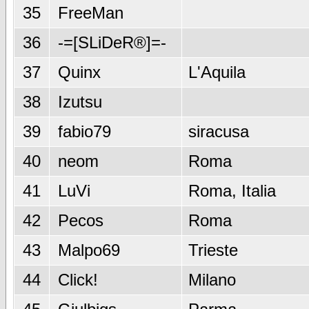
35
FreeMan
36
-=[SLiDeR®]=-
37
Quinx
L'Aquila
38
Izutsu
39
fabio79
siracusa
40
neom
Roma
41
LuVi
Roma, Italia
42
Pecos
Roma
43
Malpo69
Trieste
44
Click!
Milano