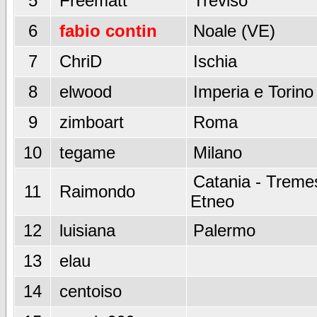
5
Freematt
Treviso
6
fabio contin
Noale (VE)
7
ChriD
Ischia
8
elwood
Imperia e Torino
9
zimboart
Roma
10
tegame
Milano
Catania - Tremes
11
Raimondo
Etneo
12
luisiana
Palermo
13
elau
14
centoiso