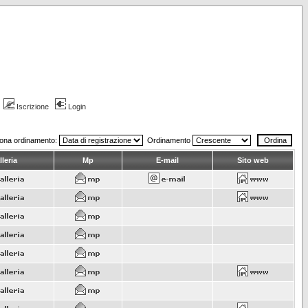
Iscrizione
Login
iona ordinamento:
Ordinamento
leria
Mp
E-mail
Sito web