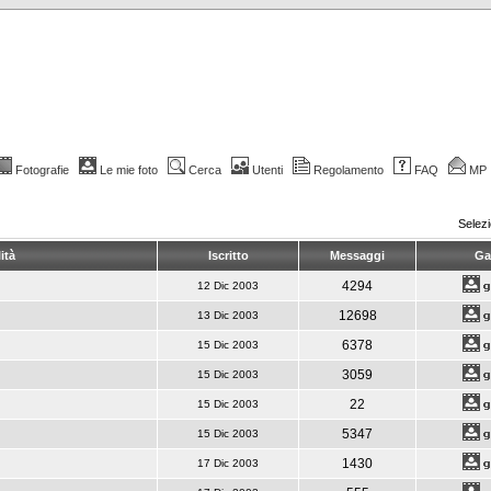
Fotografie
Le mie foto
Cerca
Utenti
Regolamento
FAQ
MP
Selez
ità
Iscritto
Messaggi
Gal
4294
12 Dic 2003
12698
13 Dic 2003
6378
15 Dic 2003
3059
15 Dic 2003
22
15 Dic 2003
5347
15 Dic 2003
1430
17 Dic 2003