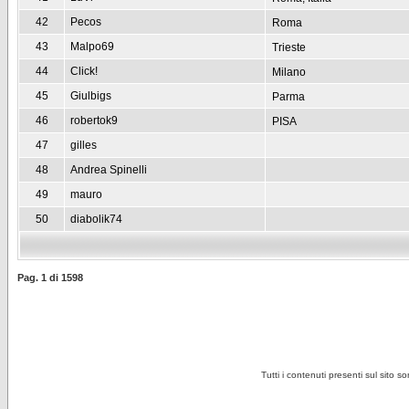
42
Pecos
Roma
43
Malpo69
Trieste
44
Click!
Milano
45
Giulbigs
Parma
46
robertok9
PISA
47
gilles
48
Andrea Spinelli
49
mauro
50
diabolik74
Pag.
1
di
1598
Tutti i contenuti presenti sul sito s