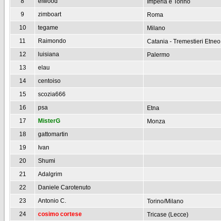
8
elwood
Imperia e Torino
9
zimboart
Roma
10
tegame
Milano
11
Raimondo
Catania - Tremestieri Etneo
12
luisiana
Palermo
13
elau
14
centoiso
15
scozia666
16
psa
Etna
17
MisterG
Monza
18
gattomartin
19
Ivan
20
Shumi
21
Adalgrim
22
Daniele Carotenuto
23
Antonio C.
Torino/Milano
24
cosimo cortese
Tricase (Lecce)