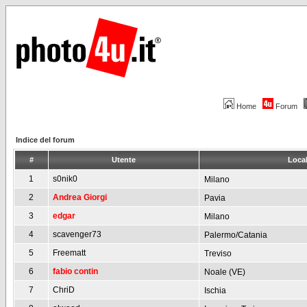
Home
Forum
Indice del forum
#
Utente
Local
1
s0nik0
Milano
2
Andrea Giorgi
Pavia
3
edgar
Milano
4
scavenger73
Palermo/Catania
5
Freematt
Treviso
6
fabio contin
Noale (VE)
7
ChriD
Ischia