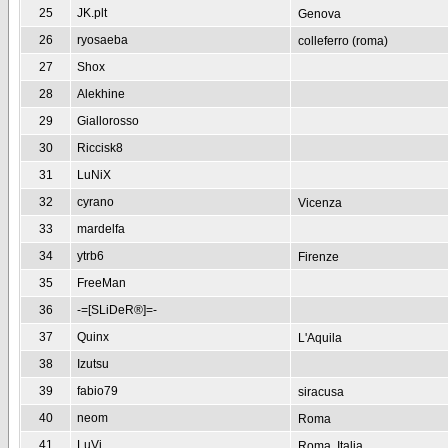
25
JK.plt
Genova
26
ryosaeba
colleferro (roma)
27
Shox
28
Alekhine
29
Giallorosso
30
Riccisk8
31
LuNiX
32
cyrano
Vicenza
33
mardelfa
34
ytrb6
Firenze
35
FreeMan
36
-=[SLiDeR®]=-
37
Quinx
L'Aquila
38
Izutsu
39
fabio79
siracusa
40
neom
Roma
41
LuVi
Roma, Italia