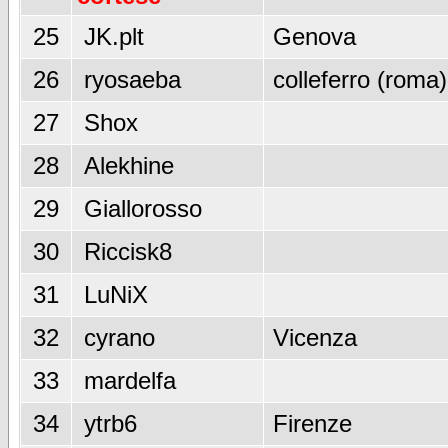
25
JK.plt
Genova
26
ryosaeba
colleferro (roma)
27
Shox
28
Alekhine
29
Giallorosso
30
Riccisk8
31
LuNiX
32
cyrano
Vicenza
33
mardelfa
34
ytrb6
Firenze