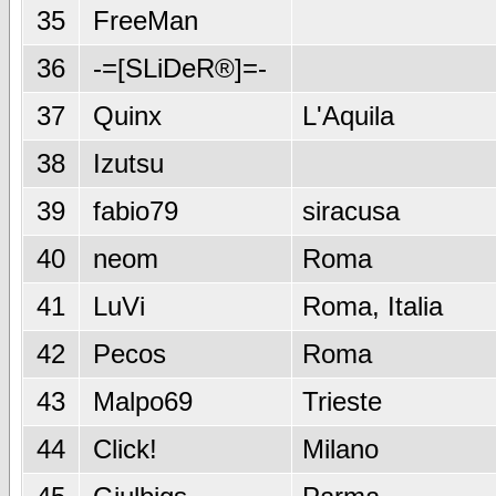
35
FreeMan
36
-=[SLiDeR®]=-
37
Quinx
L'Aquila
38
Izutsu
39
fabio79
siracusa
40
neom
Roma
41
LuVi
Roma, Italia
42
Pecos
Roma
43
Malpo69
Trieste
44
Click!
Milano