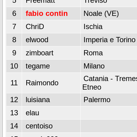
5
Freematt
Treviso
6
fabio contin
Noale (VE)
7
ChriD
Ischia
8
elwood
Imperia e Torino
9
zimboart
Roma
10
tegame
Milano
Catania - Tremes
11
Raimondo
Etneo
12
luisiana
Palermo
13
elau
14
centoiso