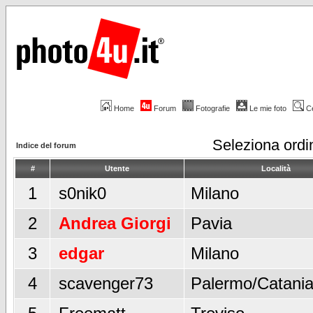
Home
Forum
Fotografie
Le mie foto
C
Seleziona ord
Indice del forum
#
Utente
Località
1
s0nik0
Milano
2
Andrea Giorgi
Pavia
3
edgar
Milano
4
scavenger73
Palermo/Catani