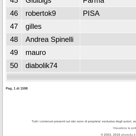
45
Giulbigs
Parma
46
robertok9
PISA
47
gilles
48
Andrea Spinelli
49
mauro
50
diabolik74
Pag.
1
di
1598
Tutti i contenuti presenti sul sito sono di proprieta' esclusiva degli autori, 
Visualizza la pol
© 2003, 2016
photo4u.it