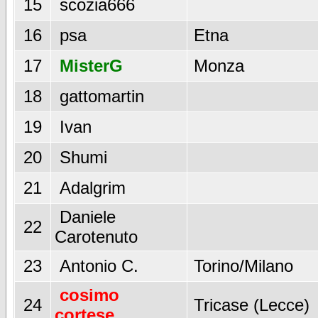
15
scozia666
16
psa
Etna
17
MisterG
Monza
18
gattomartin
19
Ivan
20
Shumi
21
Adalgrim
Daniele
22
Carotenuto
23
Antonio C.
Torino/Milano
cosimo
24
Tricase (Lecce)
cortese