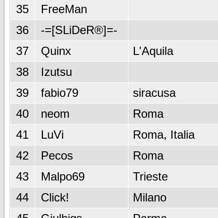
35
FreeMan
36
-=[SLiDeR®]=-
37
Quinx
L'Aquila
38
Izutsu
39
fabio79
siracusa
40
neom
Roma
41
LuVi
Roma, Italia
42
Pecos
Roma
43
Malpo69
Trieste
44
Click!
Milano