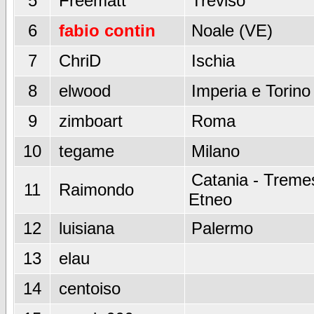
5
Freematt
Treviso
6
fabio contin
Noale (VE)
7
ChriD
Ischia
8
elwood
Imperia e Torino
9
zimboart
Roma
10
tegame
Milano
Catania - Tremes
11
Raimondo
Etneo
12
luisiana
Palermo
13
elau
14
centoiso