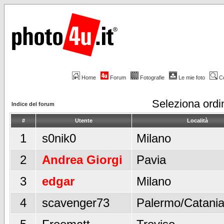
Home
Forum
Fotografie
Le mie foto
C
Seleziona ord
Indice del forum
#
Utente
Località
1
s0nik0
Milano
2
Andrea Giorgi
Pavia
3
edgar
Milano
4
scavenger73
Palermo/Catani