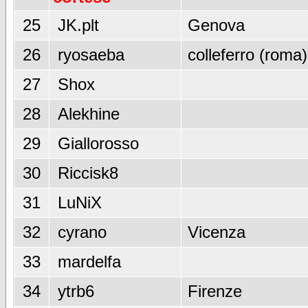
25
JK.plt
Genova
26
ryosaeba
colleferro (roma)
27
Shox
28
Alekhine
29
Giallorosso
30
Riccisk8
31
LuNiX
32
cyrano
Vicenza
33
mardelfa
34
ytrb6
Firenze