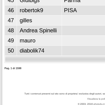
45
Giulbigs
Parma
46
robertok9
PISA
47
gilles
48
Andrea Spinelli
49
mauro
50
diabolik74
Pag.
1
di
1598
Tutti i contenuti presenti sul sito sono di proprieta' esclusiva degli autori, 
Visualizza la pol
© 2003, 2016
photo4u.it