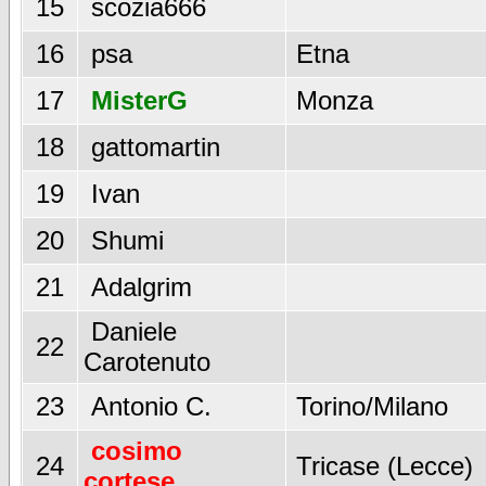
15
scozia666
16
psa
Etna
17
MisterG
Monza
18
gattomartin
19
Ivan
20
Shumi
21
Adalgrim
Daniele
22
Carotenuto
23
Antonio C.
Torino/Milano
cosimo
24
Tricase (Lecce)
cortese