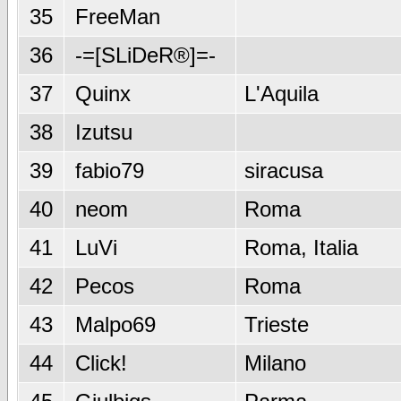
35
FreeMan
36
-=[SLiDeR®]=-
37
Quinx
L'Aquila
38
Izutsu
39
fabio79
siracusa
40
neom
Roma
41
LuVi
Roma, Italia
42
Pecos
Roma
43
Malpo69
Trieste
44
Click!
Milano