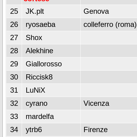
25
JK.plt
Genova
26
ryosaeba
colleferro (roma)
27
Shox
28
Alekhine
29
Giallorosso
30
Riccisk8
31
LuNiX
32
cyrano
Vicenza
33
mardelfa
34
ytrb6
Firenze