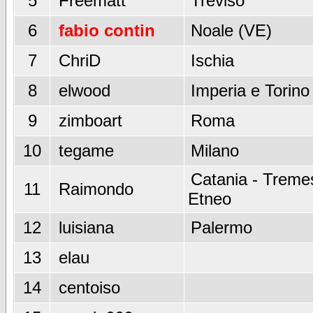
5
Freematt
Treviso
6
fabio contin
Noale (VE)
7
ChriD
Ischia
8
elwood
Imperia e Torino
9
zimboart
Roma
10
tegame
Milano
Catania - Tremes
11
Raimondo
Etneo
12
luisiana
Palermo
13
elau
14
centoiso