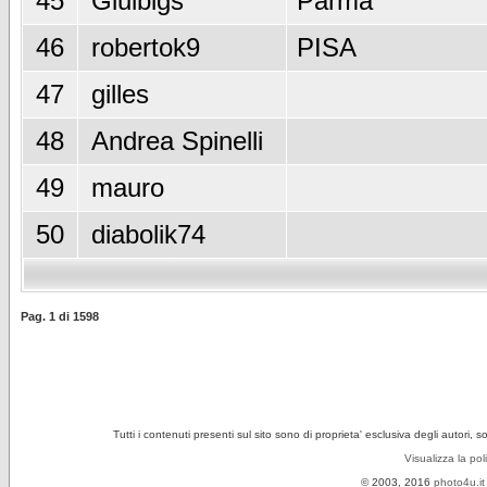
45
Giulbigs
Parma
46
robertok9
PISA
47
gilles
48
Andrea Spinelli
49
mauro
50
diabolik74
Pag.
1
di
1598
Tutti i contenuti presenti sul sito sono di proprieta' esclusiva degli autori, 
Visualizza la pol
© 2003, 2016
photo4u.it