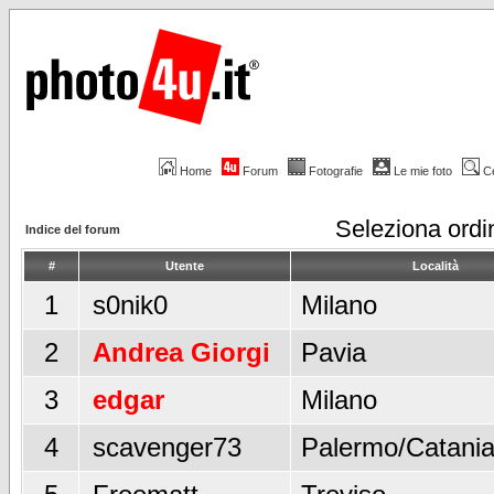
Home
Forum
Fotografie
Le mie foto
C
Seleziona ord
Indice del forum
#
Utente
Località
1
s0nik0
Milano
2
Andrea Giorgi
Pavia
3
edgar
Milano
4
scavenger73
Palermo/Catani