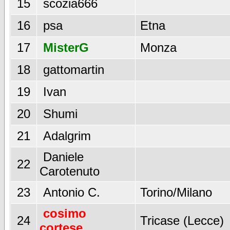
15
scozia666
16
psa
Etna
17
MisterG
Monza
18
gattomartin
19
Ivan
20
Shumi
21
Adalgrim
Daniele
22
Carotenuto
23
Antonio C.
Torino/Milano
cosimo
24
Tricase (Lecce)
cortese