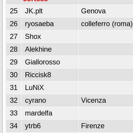
25
JK.plt
Genova
26
ryosaeba
colleferro (roma)
27
Shox
28
Alekhine
29
Giallorosso
30
Riccisk8
31
LuNiX
32
cyrano
Vicenza
33
mardelfa
34
ytrb6
Firenze