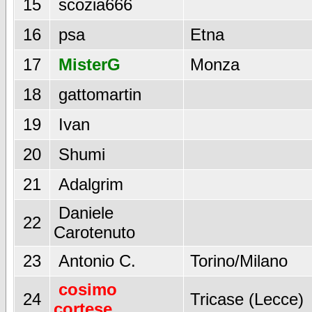
15
scozia666
16
psa
Etna
17
MisterG
Monza
18
gattomartin
19
Ivan
20
Shumi
21
Adalgrim
Daniele
22
Carotenuto
23
Antonio C.
Torino/Milano
cosimo
24
Tricase (Lecce)
cortese