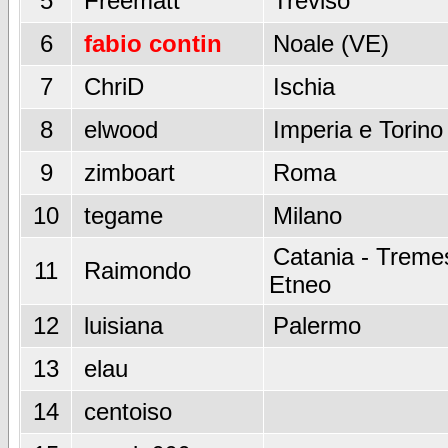
5
Freematt
Treviso
6
fabio contin
Noale (VE)
7
ChriD
Ischia
8
elwood
Imperia e Torino
9
zimboart
Roma
10
tegame
Milano
Catania - Tremes
11
Raimondo
Etneo
12
luisiana
Palermo
13
elau
14
centoiso