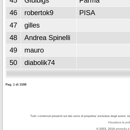
45
Giulbigs
Parma
46
robertok9
PISA
47
gilles
48
Andrea Spinelli
49
mauro
50
diabolik74
Pag.
1
di
1598
Tutti i contenuti presenti sul sito sono di proprieta' esclusiva degli autori, 
Visualizza la pol
© 2003, 2016
photo4u.it