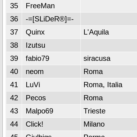
35
FreeMan
36
-=[SLiDeR®]=-
37
Quinx
L'Aquila
38
Izutsu
39
fabio79
siracusa
40
neom
Roma
41
LuVi
Roma, Italia
42
Pecos
Roma
43
Malpo69
Trieste
44
Click!
Milano