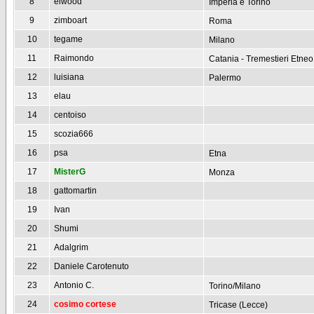
8
elwood
Imperia e Torino
9
zimboart
Roma
10
tegame
Milano
11
Raimondo
Catania - Tremestieri Etneo
12
luisiana
Palermo
13
elau
14
centoiso
15
scozia666
16
psa
Etna
17
MisterG
Monza
18
gattomartin
19
Ivan
20
Shumi
21
Adalgrim
22
Daniele Carotenuto
23
Antonio C.
Torino/Milano
24
cosimo cortese
Tricase (Lecce)