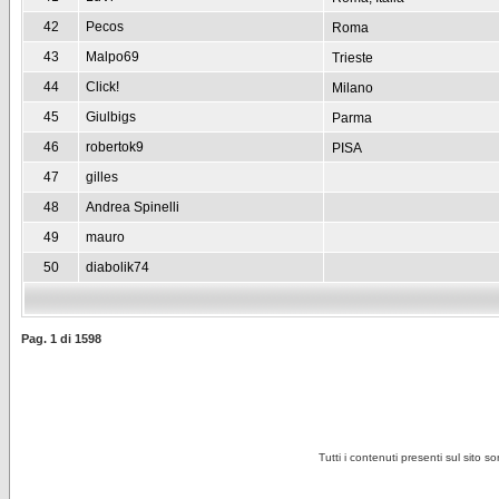
42
Pecos
Roma
43
Malpo69
Trieste
44
Click!
Milano
45
Giulbigs
Parma
46
robertok9
PISA
47
gilles
48
Andrea Spinelli
49
mauro
50
diabolik74
Pag.
1
di
1598
Tutti i contenuti presenti sul sito s