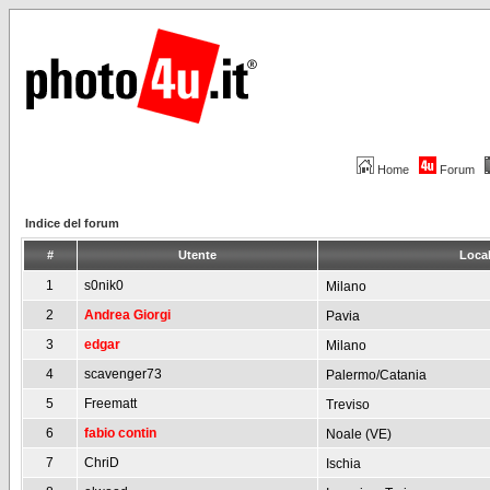
Home
Forum
Indice del forum
#
Utente
Local
1
s0nik0
Milano
2
Andrea Giorgi
Pavia
3
edgar
Milano
4
scavenger73
Palermo/Catania
5
Freematt
Treviso
6
fabio contin
Noale (VE)
7
ChriD
Ischia