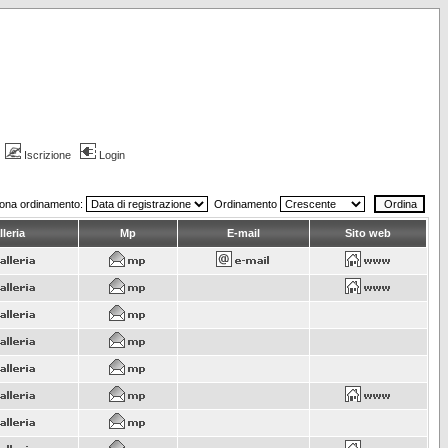
Iscrizione
Login
iona ordinamento:
Ordinamento
leria
Mp
E-mail
Sito web