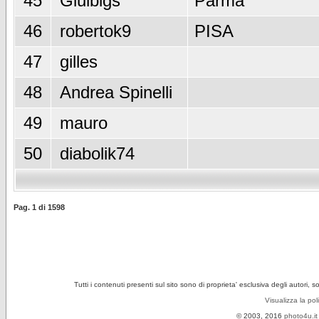
45
Giulbigs
Parma
46
robertok9
PISA
47
gilles
48
Andrea Spinelli
49
mauro
50
diabolik74
Pag.
1
di
1598
Tutti i contenuti presenti sul sito sono di proprieta' esclusiva degli autori, 
Visualizza la pol
© 2003, 2016
photo4u.it