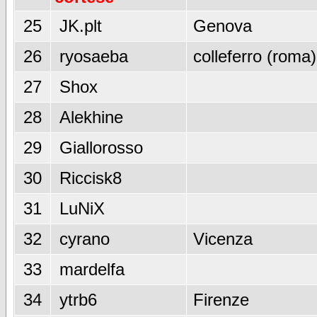
25
JK.plt
Genova
26
ryosaeba
colleferro (roma)
27
Shox
28
Alekhine
29
Giallorosso
30
Riccisk8
31
LuNiX
32
cyrano
Vicenza
33
mardelfa
34
ytrb6
Firenze