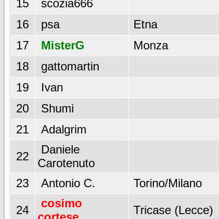
15
scozia666
16
psa
Etna
17
MisterG
Monza
18
gattomartin
19
Ivan
20
Shumi
21
Adalgrim
Daniele
22
Carotenuto
23
Antonio C.
Torino/Milano
cosimo
24
Tricase (Lecce)
cortese