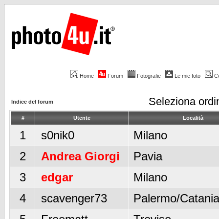
Home
Forum
Fotografie
Le mie foto
C
Seleziona ord
Indice del forum
#
Utente
Località
1
s0nik0
Milano
2
Andrea Giorgi
Pavia
3
edgar
Milano
4
scavenger73
Palermo/Catani