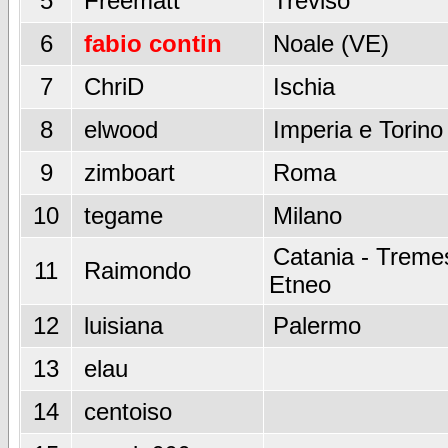
5
Freematt
Treviso
6
fabio contin
Noale (VE)
7
ChriD
Ischia
8
elwood
Imperia e Torino
9
zimboart
Roma
10
tegame
Milano
Catania - Tremes
11
Raimondo
Etneo
12
luisiana
Palermo
13
elau
14
centoiso