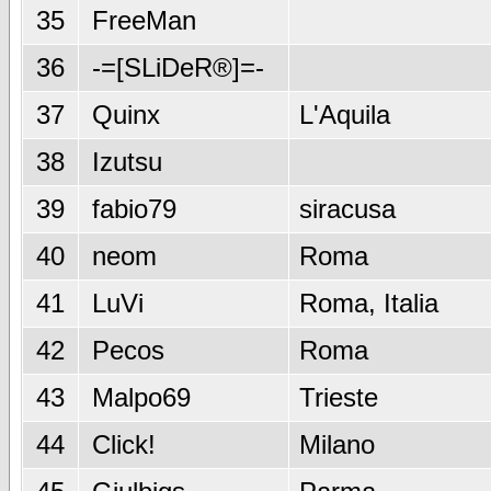
35
FreeMan
36
-=[SLiDeR®]=-
37
Quinx
L'Aquila
38
Izutsu
39
fabio79
siracusa
40
neom
Roma
41
LuVi
Roma, Italia
42
Pecos
Roma
43
Malpo69
Trieste
44
Click!
Milano