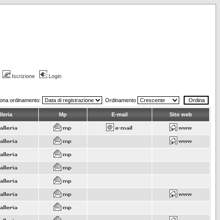
Iscrizione
Login
iona ordinamento:
Ordinamento
leria
Mp
E-mail
Sito web