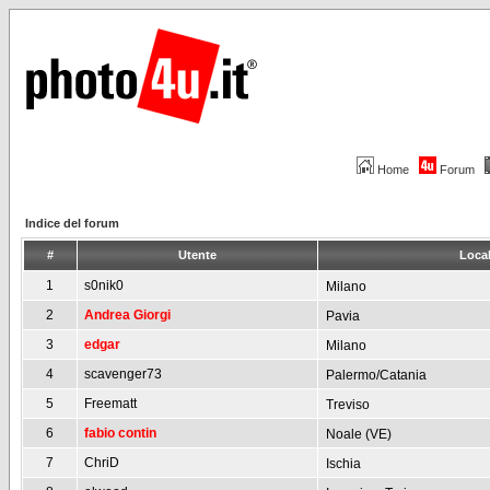
Home
Forum
Indice del forum
#
Utente
Local
1
s0nik0
Milano
2
Andrea Giorgi
Pavia
3
edgar
Milano
4
scavenger73
Palermo/Catania
5
Freematt
Treviso
6
fabio contin
Noale (VE)
7
ChriD
Ischia