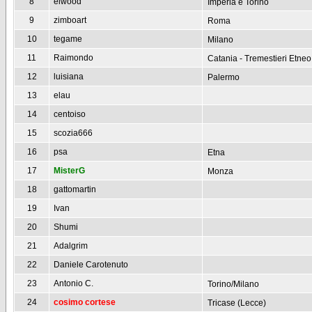
8
elwood
Imperia e Torino
9
zimboart
Roma
10
tegame
Milano
11
Raimondo
Catania - Tremestieri Etneo
12
luisiana
Palermo
13
elau
14
centoiso
15
scozia666
16
psa
Etna
17
MisterG
Monza
18
gattomartin
19
Ivan
20
Shumi
21
Adalgrim
22
Daniele Carotenuto
23
Antonio C.
Torino/Milano
24
cosimo cortese
Tricase (Lecce)