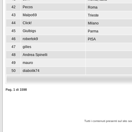
42
Pecos
Roma
43
Malpo69
Trieste
44
Click!
Milano
45
Giulbigs
Parma
46
robertok9
PISA
47
gilles
48
Andrea Spinelli
49
mauro
50
diabolik74
Pag.
1
di
1598
Tutti i contenuti presenti sul sito s