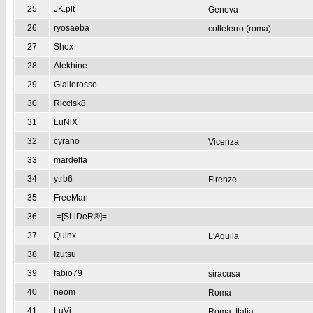
25
JK.plt
Genova
26
ryosaeba
colleferro (roma)
27
Shox
28
Alekhine
29
Giallorosso
30
Riccisk8
31
LuNiX
32
cyrano
Vicenza
33
mardelfa
34
ytrb6
Firenze
35
FreeMan
36
-=[SLiDeR®]=-
37
Quinx
L'Aquila
38
Izutsu
39
fabio79
siracusa
40
neom
Roma
41
LuVi
Roma, Italia