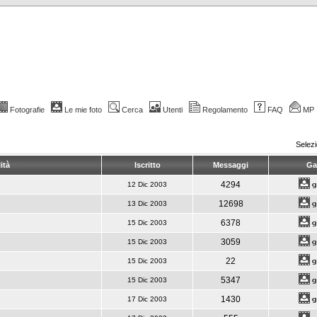
Fotografie
Le mie foto
Cerca
Utenti
Regolamento
FAQ
MP
Selez
ità
Iscritto
Messaggi
Gal
4294
12 Dic 2003
12698
13 Dic 2003
6378
15 Dic 2003
3059
15 Dic 2003
22
15 Dic 2003
5347
15 Dic 2003
1430
17 Dic 2003