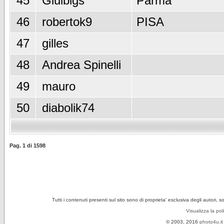
45
Giulbigs
Parma
46
robertok9
PISA
47
gilles
48
Andrea Spinelli
49
mauro
50
diabolik74
Pag.
1
di
1598
Tutti i contenuti presenti sul sito sono di proprieta' esclusiva degli autori, 
Visualizza la pol
© 2003, 2016
photo4u.it