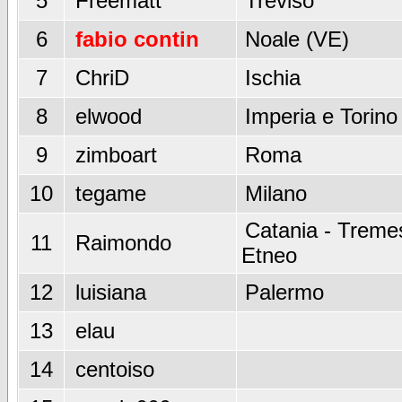
5
Freematt
Treviso
6
fabio contin
Noale (VE)
7
ChriD
Ischia
8
elwood
Imperia e Torino
9
zimboart
Roma
10
tegame
Milano
Catania - Tremes
11
Raimondo
Etneo
12
luisiana
Palermo
13
elau
14
centoiso