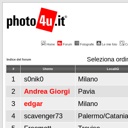
Home
Forum
Fotografie
Le mie foto
C
Seleziona ord
Indice del forum
#
Utente
Località
1
s0nik0
Milano
2
Andrea Giorgi
Pavia
3
edgar
Milano
4
scavenger73
Palermo/Catani