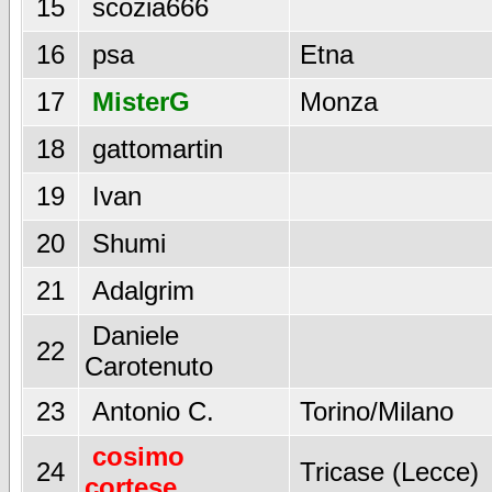
15
scozia666
16
psa
Etna
17
MisterG
Monza
18
gattomartin
19
Ivan
20
Shumi
21
Adalgrim
Daniele
22
Carotenuto
23
Antonio C.
Torino/Milano
cosimo
24
Tricase (Lecce)
cortese