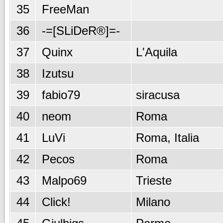
35
FreeMan
36
-=[SLiDeR®]=-
37
Quinx
L'Aquila
38
Izutsu
39
fabio79
siracusa
40
neom
Roma
41
LuVi
Roma, Italia
42
Pecos
Roma
43
Malpo69
Trieste
44
Click!
Milano