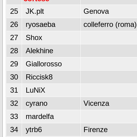
25
JK.plt
Genova
26
ryosaeba
colleferro (roma)
27
Shox
28
Alekhine
29
Giallorosso
30
Riccisk8
31
LuNiX
32
cyrano
Vicenza
33
mardelfa
34
ytrb6
Firenze