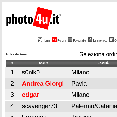
Home
Forum
Fotografie
Le mie foto
C
Seleziona ord
Indice del forum
#
Utente
Località
1
s0nik0
Milano
2
Andrea Giorgi
Pavia
3
edgar
Milano
4
scavenger73
Palermo/Catani