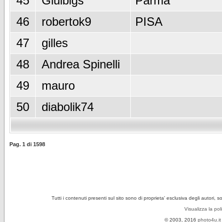
45
Giulbigs
Parma
46
robertok9
PISA
47
gilles
48
Andrea Spinelli
49
mauro
50
diabolik74
Pag.
1
di
1598
Tutti i contenuti presenti sul sito sono di proprieta' esclusiva degli autori, 
Visualizza la pol
© 2003, 2016
photo4u.it