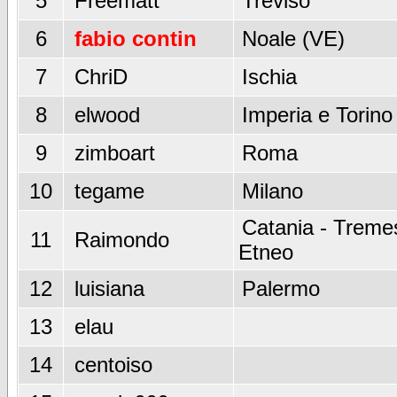
5
Freematt
Treviso
6
fabio contin
Noale (VE)
7
ChriD
Ischia
8
elwood
Imperia e Torino
9
zimboart
Roma
10
tegame
Milano
Catania - Tremes
11
Raimondo
Etneo
12
luisiana
Palermo
13
elau
14
centoiso