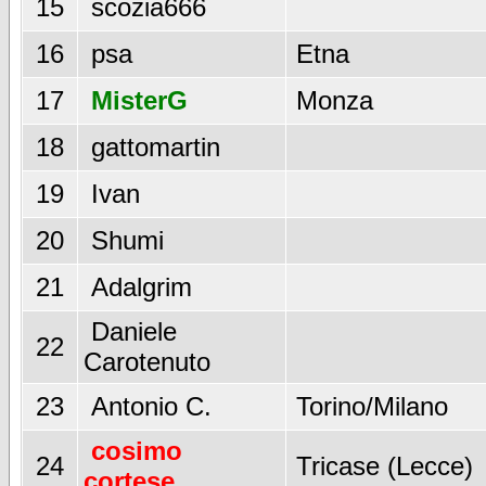
15
scozia666
16
psa
Etna
17
MisterG
Monza
18
gattomartin
19
Ivan
20
Shumi
21
Adalgrim
Daniele
22
Carotenuto
23
Antonio C.
Torino/Milano
cosimo
24
Tricase (Lecce)
cortese