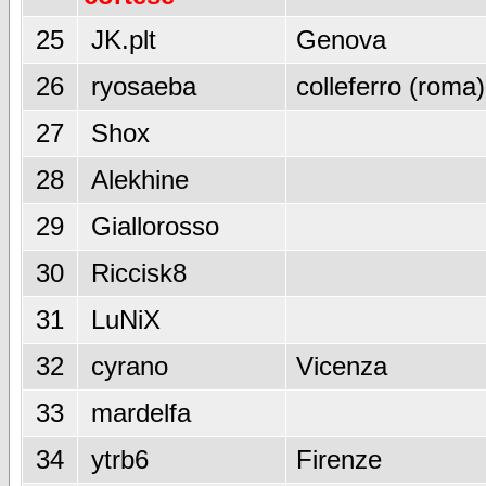
25
JK.plt
Genova
26
ryosaeba
colleferro (roma)
27
Shox
28
Alekhine
29
Giallorosso
30
Riccisk8
31
LuNiX
32
cyrano
Vicenza
33
mardelfa
34
ytrb6
Firenze