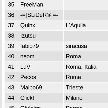
35
FreeMan
36
-=[SLiDeR®]=-
37
Quinx
L'Aquila
38
Izutsu
39
fabio79
siracusa
40
neom
Roma
41
LuVi
Roma, Italia
42
Pecos
Roma
43
Malpo69
Trieste
44
Click!
Milano